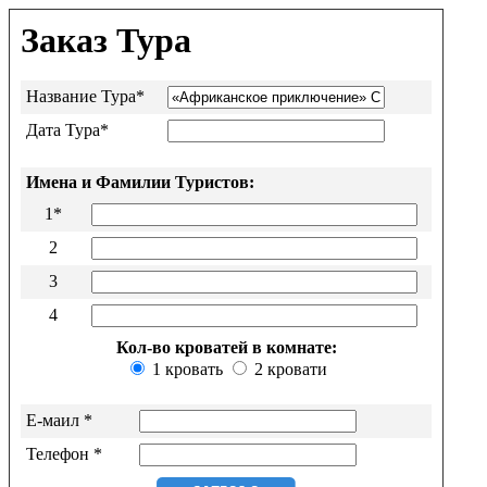
Заказ Тура
Название Тура*
Дата Тура*
Имена и Фамилии Туристов:
1*
2
3
4
Кол-во кроватей в комнате:
1 кровать
2 кровати
Е-маил *
Телефон *