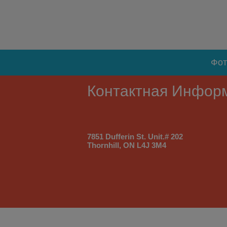
Фот
Контактная Инфор
7851 Dufferin St. Unit.# 202
Thornhill, ON L4J 3M4