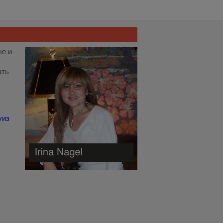
ые и
ать
уиз
.