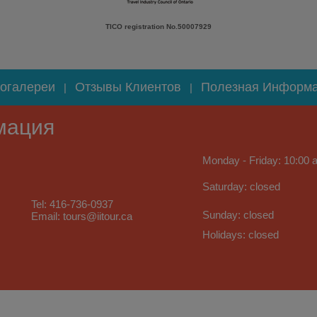
TICO registration No.50007929
огалереи
Отзывы Клиентов
Полезная Информ
|
|
мация
Monday - Friday: 10:00 a
Saturday: closed
Tel: 416-736-0937
Sunday: closed
Email: tours@iitour.ca
Holidays: closed