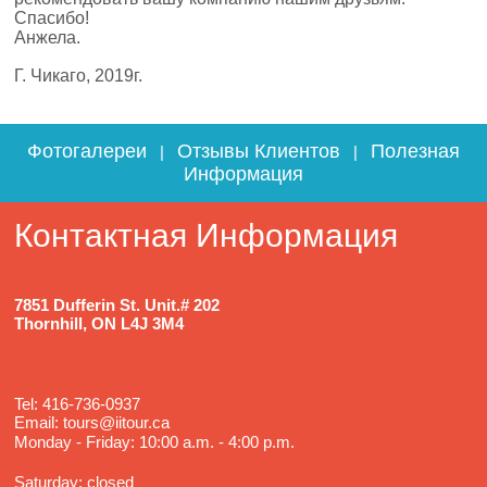
Спасибо!
Анжела.
Г. Чикаго, 2019г.
Фотогалереи
Отзывы Клиентов
Полезная
|
|
Информация
Контактная Информация
7851 Dufferin St. Unit.# 202
Thornhill, ON L4J 3M4
Tel: 416-736-0937
Email: tours@iitour.ca
Monday - Friday: 10:00 a.m. - 4:00 p.m.
Saturday: closed