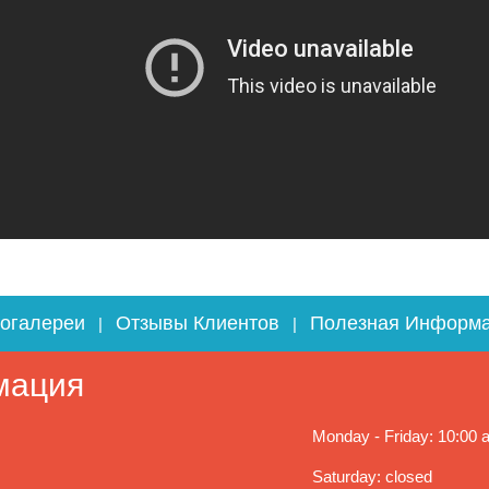
огалереи
Отзывы Клиентов
Полезная Информ
|
|
мация
Monday - Friday: 10:00 a
Saturday: closed