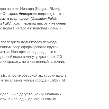
ов на реке Ниагара (Niagara River),
и Онтарио.
Ниагарские водопады — это
дским водопадом» (
Canadian Falls
),
Хотя перепад высот и не очень
il Falls
).
го воды Ниагарский водопад - самый
последнего ледникового периода
 Великих озер сформировала крутой
метра, Ниагарский водопад в то же
ающей воды в минуту достигает 110
 их красоту, но и как ценный источник
alls, и после обзорной экскурсии вдоль
по главной улице города - Clifton Hill
нодельни (с дегустацией уникальных
 Верхней Канады, одного из самых