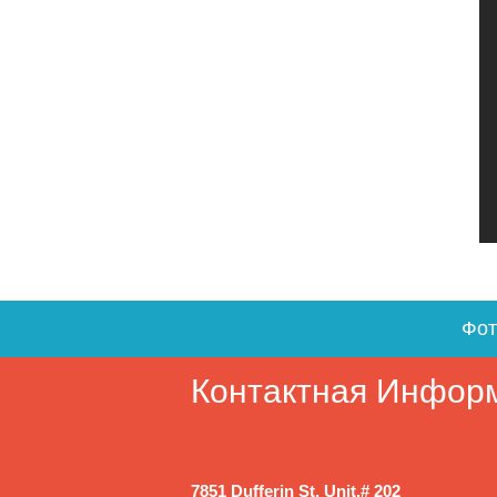
Фот
Контактная Инфор
7851 Dufferin St. Unit.# 202