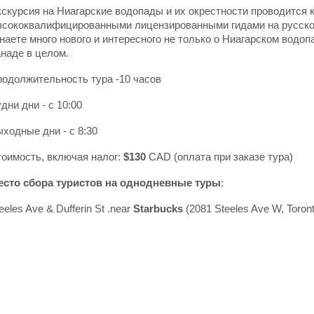
скурсия на Ниагарские водопады и их окрестности проводится 
сококвалифицированными лицензированными гидами на русском
наете много нового и интересного не только о Ниагарском водопа
наде в целом.
одолжительность тура -10 часов
дни дни - с 10:00
ыходные дни - с 8:30
оимость, включая налог:
$130
CAD (оплата при заказе тура)
есто сбора туристов на однодневные туры
:
eeles Ave & Dufferin St .near
Starbucks
(
2081 Steeles Ave W, Toro