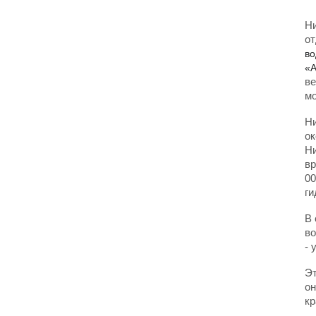
Ни
от
во
«А
ве
мо
Ни
ок
Ни
вр
00
ги
В 
во
- 
Эт
он
кр