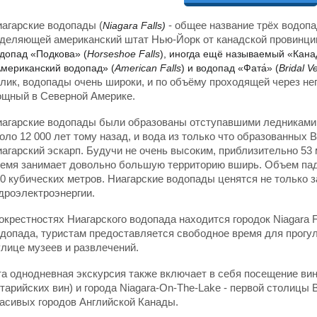
агарские водопады (
- общее название трёх водопад
Niagara Falls)
деляющей американский штат Нью-Йорк от канадской провинци
допад «Подкова» (
Horseshoe Falls
), иногда ещё называемый «Кана
мериканский водопад» (
American Falls
) и водопад «Фата́» (
Bridal Ve
лик, водопады очень широки, и по объёму проходящей через не
щный в Северной Америке.
агарские водопады были образованы отступавшими ледниками 
оло 12 000 лет тому назад, и вода из только что образованных
агарский эскарп. Будучи не очень высоким, приблизительно 53 
емя занимает довольно большую территорию вширь. Объем пад
0 кубических метров. Ниагарские водопады ценятся не только за
дроэлектроэнергии.
окрестностях Ниагарского водопада находится городок Niagara F
допада, туристам предоставляется свободное время для прогулки 
улице музеев и развлечений.
а однодневная экскурсия также включает в себя посещение ви
тарийских вин) и города Niagara-On-The-Lake - первой столицы
асивых городов Английской Канады.