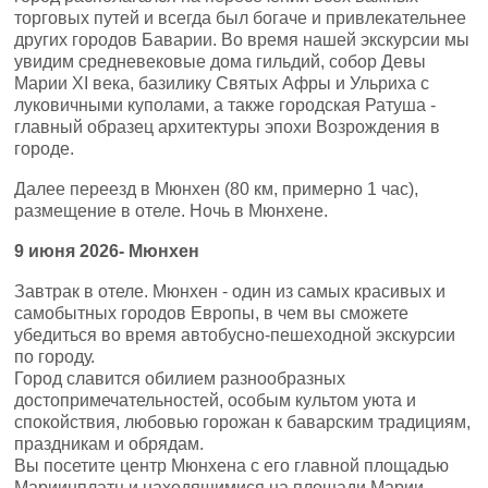
торговых путей и всегда был богаче и привлекательнее
других городов Баварии. Во время нашей экскурсии мы
увидим средневековые дома гильдий, собор Девы
Марии XI века, базилику Святых Афры и Ульриха с
луковичными куполами, а также городская Ратуша -
главный образец архитектуры эпохи Возрождения в
городе.
Далее переезд в Мюнхен (80 км, примерно 1 час),
размещение в отеле. Ночь в Мюнхене.
9
июня
2026-
Мюнхен
Завтрак в отеле. Мюнхен - один из самых красивых и
самобытных городов Европы, в чем вы сможете
убедиться во время автобусно-пешеходной экскурсии
по городу.
Город славится обилием разнообразных
достопримечательностей, особым культом уюта и
спокойствия, любовью горожан к баварским традициям,
праздникам и обрядам.
Вы посетите центр Мюнхена с его главной площадью
Мариинплатц и находящимися на площади Марии