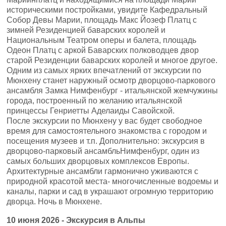
историческими постройками, увидите Кафедральный
Собор Девы Марии, площадь Макс Йозеф Платц с
зимней Резиденцией баварских королей и
Национальным Театром оперы и балета, площадь
Одеон Платц с аркой Баварских полководцев двор
старой Резиденции баварских королей и многое другое.
Одним из самых ярких впечатлений от экскурсии по
Мюнхену станет наружный осмотр дворцово-паркового
ансамбля Замка Нимфенбург - итальянской жемчужины
города, построенный по желанию итальянской
принцессы Генриетты Аделаиды Савойской.
После экскурсии по Мюнхену у вас будет свободное
время для самостоятельного знакомства с городом и
посещения музеев и т.п. Дополнительно: экскурсия в
дворцово-парковый ансамбльНимфенбург, один из
самых больших дворцовых комплексов Европы.
Архитектурные ансамбли гармонично уживаются с
природной красотой места- многочисленные водоемы и
каналы, парки и сад в украшают огромную территорию
дворца. Ночь в Мюнхене.
1
0
июня
2026 -
Экскурсия в Альпы