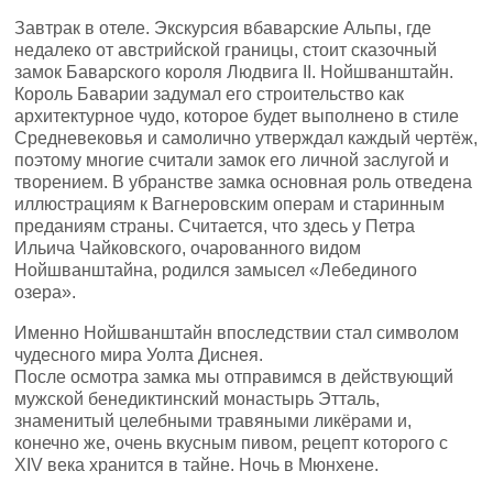
Завтрак в отеле. Экскурсия вбаварские Альпы, где
недалеко от австрийской границы, стоит сказочный
замок Баварского короля Людвига II. Нойшванштайн.
Король Баварии задумал его строительство как
архитектурное чудо, которое будет выполнено в стиле
Средневековья и самолично утверждал каждый чертёж,
поэтому многие считали замок его личной заслугой и
творением. В убранстве замка основная роль отведена
иллюстрациям к Вагнеровским операм и старинным
преданиям страны. Считается, что здесь у Петра
Ильича Чайковского, очарованного видом
Нойшванштайна, родился замысел «Лебединого
озера».
Именно Нойшванштайн впоследствии стал символом
чудесного мира Уолта Диснея.
После осмотра замка мы отправимся в действующий
мужской бенедиктинский монастырь Этталь,
знаменитый целебными травяными ликёрами и,
конечно же, очень вкусным пивом, рецепт которого с
XIV века хранится в тайне. Ночь в Мюнхене.