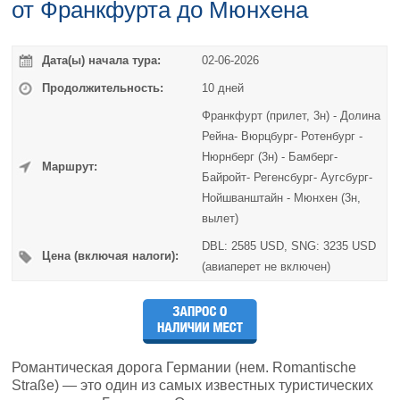
от Франкфурта до Мюнхена
Дата(ы) начала тура:
02-06-2026
Продолжительность:
10 дней
Франкфурт (прилет, 3н) - Долина
Рейна- Вюрцбург- Ротенбург -
Нюрнберг (3н) - Бамберг-
Маршрут:
Байройт- Регенсбург- Аугсбург-
Нойшванштайн - Мюнхен (3н,
вылет)
DBL: 2585 USD, SNG: 3235 USD
Цена (включая налоги):
(авиаперет не включен)
Романтическая дорога Германии (нем. Romantische
Straße) — это один из самых известных туристических