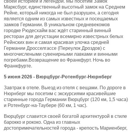
своей историей и легендой. Мы посетим Замок
Марксбург, единственный высотный замок на Среднем
Рейне, который никогда не был разрушен, а сегодня
является одним из самых известных и посещаемых
замков Германии. В уникальном средневекомов
городке Рюдесхайм вас ждёт старинный винный
ресторан для дегустации всемирно известрных белых
Pейнских вин и самая красивая улочка средней
Германии Дросселгассе (Переулок Дроздов) с
многочислеными сувенирными лавками и винными
погребами.Возвращение во Франкфурт. Ночь во
Франкфурте.
5
июня
2026 -
Вюрцбург-Ротенбург-Нюрнберг
Завтрак в отеле. Выезд из отеля с вещами. По дороге в
Нюрнберг мы посетим с экскурсиями красивейшие
старинные города Германии Вюрцбург (120 км, 1,5 часа)
и Ротенбург-на-Таубере (60 км, 1 час).
Вюрцбург славится своей богатой архитектурой в стиле
барокко и рококо. Одна из главных
достопримечательностей города - крепость Мариенберг,