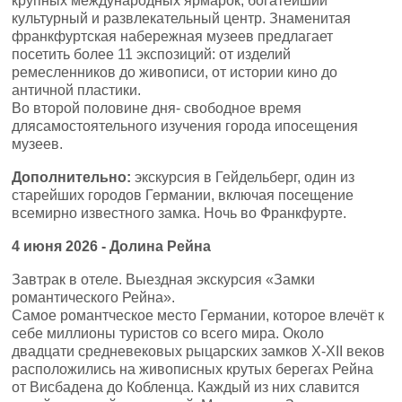
крупных международных ярмарок, богатейший
культурный и развлекательный центр. Знаменитая
франкфуртская набережная музеев предлагает
посетить более 11 экспозиций: от изделий
ремесленников до живописи, от истории кино до
античной пластики.
Во второй половине дня- свободное время
длясамостоятельного изучения города ипосещения
музеев.
Дополнительно:
экскурсия в Гейдельберг, один из
старейших городов Германии, включая посещение
всемирно известного замка. Ночь во Франкфурте.
4
июня 2026 -
Долина Рейна
Завтрак в отеле. Выездная экскурсия «Замки
романтического Рейна».
Самое романтческое место Германии, которое влечёт к
себе миллионы туристов со всего мира. Около
двадцати средневековых рыцарских замков Х-ХII веков
расположились на живописных крутых берегах Рейна
от Висбадена до Кобленца. Каждый из них славится