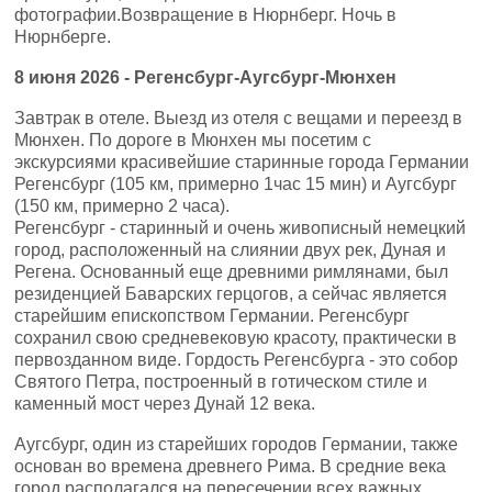
фотографии.Возвращение в Нюрнберг. Ночь в
Нюрнберге.
8
июня
2026 -
Регенсбург-Аугсбург-Мюнхен
Завтрак в отеле. Выезд из отеля с вещами и переезд в
Мюнхен. По дороге в Мюнхен мы посетим с
экскурсиями красивейшие старинные города Германии
Регенсбург (105 км, примерно 1час 15 мин) и Аугсбург
(150 км, примерно 2 часа).
Регенсбург - старинный и очень живописный немецкий
город, расположенный на слиянии двух рек, Дуная и
Регена. Основанный еще древними римлянами, был
резиденцией Баварских герцогов, а сейчас является
старейшим епископством Германии. Регенсбург
сохранил свою средневековую красоту, практически в
первозданном виде. Гордость Регенсбурга - это собор
Святого Петра, построенный в готическом стиле и
каменный мост через Дунай 12 века.
Аугсбург, один из старейших городов Германии, также
основан во времена древнего Рима. В средние века
город располагался на пересечении всех важных