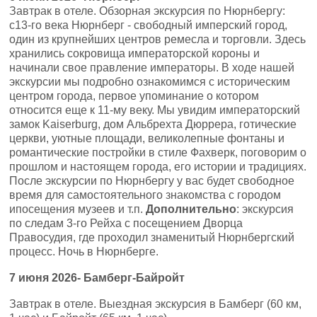
Завтрак в отеле. Обзорная экскурсия по Нюрнбергу:
с13-го века Нюрнберг - свободный имперский город,
один из крупнейших центров ремесла и торговли. Здесь
хранились сокровища императорской короны и
начинали свое правление императоры. В ходе нашей
экскурсии мы подробно ознакомимся с историческим
центром города, первое упоминание о котором
относится еще к 11-му веку. Мы увидим императорский
замок Kaiserburg, дом Альбрехта Дюррера, готические
церкви, уютные площади, великолепные фонтаны и
романтические постройки в стиле Фахверк, поговорим о
прошлом и настоящем города, его истории и традициях.
После экскурсии по Нюрнбергу у вас будет свободное
время для самостоятельного знакомства с городом
ипосещения музеев и т.п.
Дополнительно
: экскурсия
по следам 3-го Рейха с посещением Дворца
Правосудия, где проходил знаменитый Нюрнбергский
процесс. Ночь в Нюрнберге.
7
июня
2026-
Бамберг-Байройт
Завтрак в отеле. Выездная экскурсия в Бамберг (60 км,