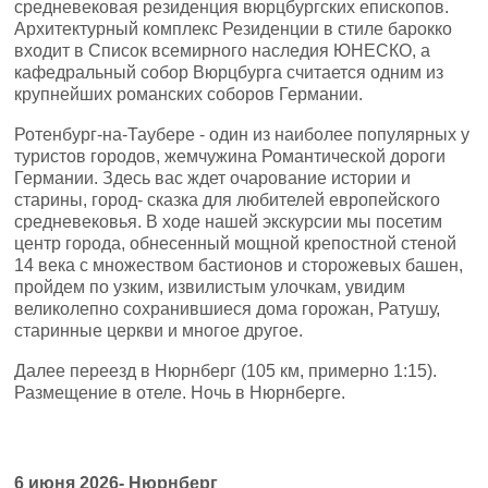
средневековая резиденция вюрцбургских епископов.
Архитектурный комплекс Резиденции в стиле барокко
входит в Список всемирного наследия ЮНЕСКО, а
кафедральный собор Вюрцбурга считается одним из
крупнейших романских соборов Германии.
Ротенбург-на-Таубере - один из наиболее популярных у
туристов городов, жемчужина Романтической дороги
Германии. Здесь вас ждет очарование истории и
старины, город- сказка для любителей европейского
средневековья. В ходе нашей экскурсии мы посетим
центр города, обнесенный мощной крепостной стеной
14 века с множеством бастионов и сторожевых башен,
пройдем по узким, извилистым улочкам, увидим
великолепно сохранившиеся дома горожан, Ратушу,
старинные церкви и многое другое.
Далее переезд в Нюрнберг (105 км, примерно 1:15).
Размещение в отеле. Ночь в Нюрнберге.
6
июня
2026-
Нюрнберг