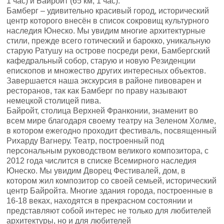
1 час) и Байройт (65 км, 1 час).
Бамберг – удивительно красивый город, исторический
центр которого внесён в список сокровищ культурного
наследия Юнеско. Мы увидим многие архитектурные
стили, прежде всего готический и барокко, уникальную
старую Ратушу на острове посреди реки, Бамбергский
кафедральный собор, старую и новую Резиденции
епископов и множество других интересных объектов.
Завершается наша экскурсия в районе пивоварен и
ресторанов, так как Бамберг по праву называют
немецкой столицей пива.
Байройт, столица Верхней Франконии, знаменит во
всем мире благодаря своему театру на Зеленом Холме,
в котором ежегодно проходит фестиваль, посвященный
Рихарду Вагнеру. Театр, построенный под
персональным руководством великого композитора, с
2012 года числится в списке Всемирного наследия
Юнеско. Мы увидим Дворец Фестивалей, дом, в
котором жил композитор со своей семьей, исторический
центр Байройта. Многие здания города, построенные в
16-18 веках, находятся в прекрасном состоянии и
представляют собой интерес не только для любителей
архитектуры, но и для любителей